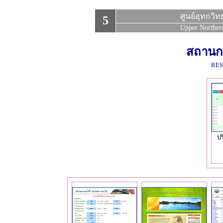
ศูนย์อุทกว
5
Upper Northern
สถานกา
RES
ปร